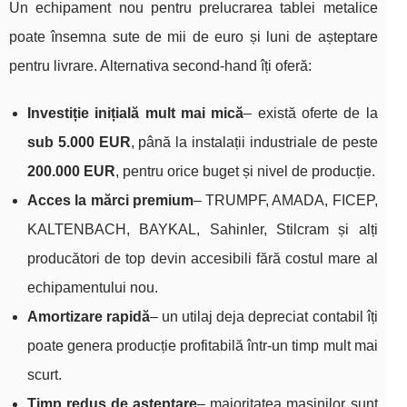
Un echipament nou pentru prelucrarea tablei metalice
poate însemna sute de mii de euro și luni de așteptare
pentru livrare. Alternativa second‑hand îți oferă:
Investiție inițială mult mai mică
– există oferte de la
sub 5.000 EUR
, până la instalații industriale de peste
200.000 EUR
, pentru orice buget și nivel de producție.
Acces la mărci premium
– TRUMPF, AMADA, FICEP,
KALTENBACH, BAYKAL, Sahinler, Stilcram și alți
producători de top devin accesibili fără costul mare al
echipamentului nou.
Amortizare rapidă
– un utilaj deja depreciat contabil îți
poate genera producție profitabilă într-un timp mult mai
scurt.
Timp redus de așteptare
– majoritatea mașinilor sunt