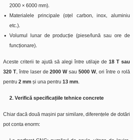
2000 × 6000 mm).
Materialele principale (oțel carbon, inox, aluminiu
etc.).
Volumul lunar de producție (piese/lună sau ore de
funcționare).
Aceste criterii te ajută să alegi între utilaje de
18 T sau
320 T
, între laser de
2000 W
sau
5000 W
, ori între o rolă
pentru
2 mm
și una pentru
13 mm
.
2. Verifică specificațiile tehnice concrete
Chiar dacă două mașini par similare, diferențele de dotări
pot conta enorm: