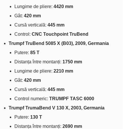
Lungime de pliere:
4420 mm
Gât:
420 mm
Cursă verticală:
445 mm
Control:
CNC Touchpoint TruBend
Trumpf TruBend 5085 X (B03), 2009, Germania
Putere:
85 T
Distanța între montanți:
1750 mm
Lungime de pliere:
2210 mm
Gât:
420 mm
Cursă verticală:
445 mm
Control numeric:
TRUMPF TASC 6000
Trumpf TrumaBend V 130 X, 2003, Germania
Putere:
130 T
Distanța între montanți:
2690 mm