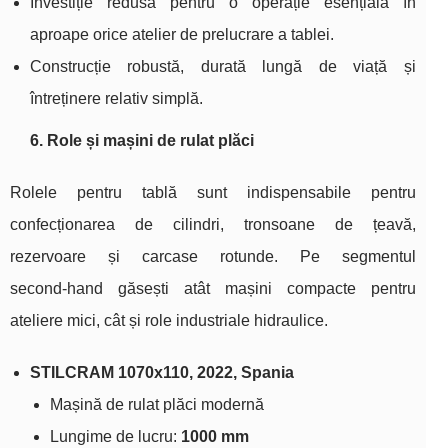
Investiție redusă pentru o operație esențială în
aproape orice atelier de prelucrare a tablei.
Construcție robustă, durată lungă de viață și
întreținere relativ simplă.
6. Role și mașini de rulat plăci
Rolele pentru tablă sunt indispensabile pentru
confecționarea de cilindri, tronsoane de țeavă,
rezervoare și carcase rotunde. Pe segmentul
second‑hand găsești atât mașini compacte pentru
ateliere mici, cât și role industriale hidraulice.
STILCRAM 1070x110, 2022, Spania
Mașină de rulat plăci modernă
Lungime de lucru:
1000 mm