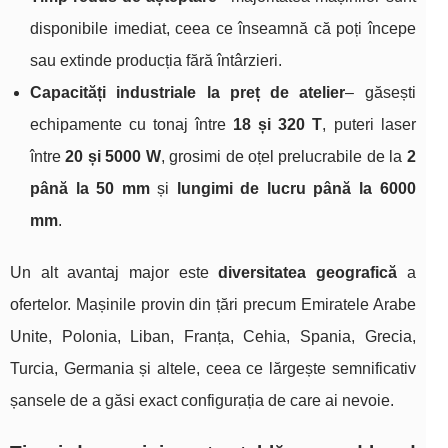
disponibile imediat, ceea ce înseamnă că poți începe
sau extinde producția fără întârzieri.
Capacități industriale la preț de atelier
– găsești
echipamente cu tonaj între
18 și 320 T
, puteri laser
între
20 și 5000 W
, grosimi de oțel prelucrabile de la
2
până la 50 mm
și
lungimi de lucru până la 6000
mm
.
Un alt avantaj major este
diversitatea geografică
a
ofertelor. Mașinile provin din țări precum Emiratele Arabe
Unite, Polonia, Liban, Franța, Cehia, Spania, Grecia,
Turcia, Germania și altele, ceea ce lărgește semnificativ
șansele de a găsi exact configurația de care ai nevoie.