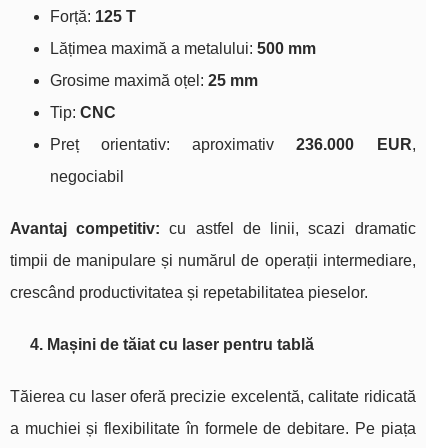
Forță:
125 T
Lățimea maximă a metalului:
500 mm
Grosime maximă oțel:
25 mm
Tip:
CNC
Preț orientativ: aproximativ
236.000 EUR
,
negociabil
Avantaj competitiv:
cu astfel de linii, scazi dramatic
timpii de manipulare și numărul de operații intermediare,
crescând productivitatea și repetabilitatea pieselor.
4. Mașini de tăiat cu laser pentru tablă
Tăierea cu laser oferă precizie excelentă, calitate ridicată
a muchiei și flexibilitate în formele de debitare. Pe piața