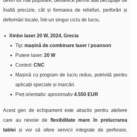
devin tot mai populare, deoarece permit atât decupaje de
înaltă precizie, cât și formarea de reliefuri, perforări și
deformări locale, într‑un singur ciclu de lucru.
Xinbo laser 20 W, 2024, Grecia
Tip:
mașină de combinare laser / poanson
Putere laser:
20 W
Control:
CNC
Mașină cu program de lucru redus, potrivită pentru
aplicații speciale și marcări.
Preț orientativ: aproximativ
4.550 EUR
Acest gen de echipament este atractiv pentru ateliere
care au nevoie de
flexibilitate mare în prelucrarea
tablei
și vor să ofere servicii integrate de perforare,