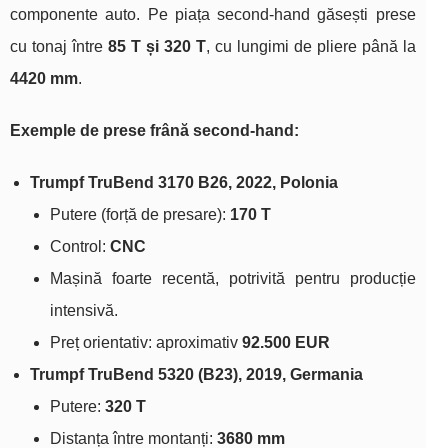
componente auto. Pe piața second‑hand găsești prese
cu tonaj între
85 T și 320 T
, cu lungimi de pliere până la
4420 mm
.
Exemple de prese frână second‑hand:
Trumpf TruBend 3170 B26, 2022, Polonia
Putere (forță de presare):
170 T
Control:
CNC
Mașină foarte recentă, potrivită pentru producție
intensivă.
Preț orientativ: aproximativ
92.500 EUR
Trumpf TruBend 5320 (B23), 2019, Germania
Putere:
320 T
Distanța între montanți:
3680 mm