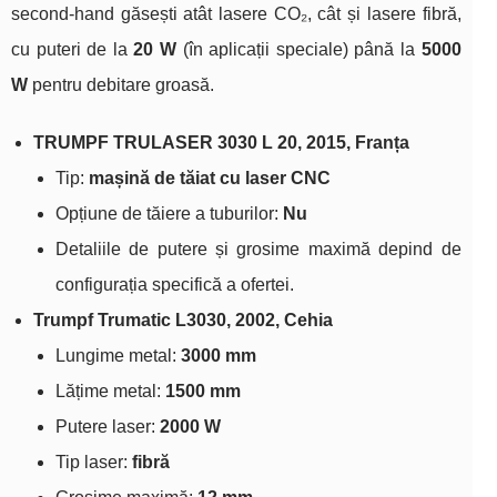
second‑hand găsești atât lasere CO₂, cât și lasere fibră,
cu puteri de la
20 W
(în aplicații speciale) până la
5000
W
pentru debitare groasă.
TRUMPF TRULASER 3030 L 20, 2015, Franța
Tip:
mașină de tăiat cu laser CNC
Opțiune de tăiere a tuburilor:
Nu
Detaliile de putere și grosime maximă depind de
configurația specifică a ofertei.
Trumpf Trumatic L3030, 2002, Cehia
Lungime metal:
3000 mm
Lățime metal:
1500 mm
Putere laser:
2000 W
Tip laser:
fibră