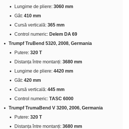
Lungime de pliere:
3060 mm
Gât:
410 mm
Cursă verticală:
365 mm
Control numeric:
Delem DA 69
Trumpf TruBend 5320, 2008, Germania
Putere:
320 T
Distanța între montanți:
3680 mm
Lungime de pliere:
4420 mm
Gât:
420 mm
Cursă verticală:
445 mm
Control numeric:
TASC 6000
Trumpf TrumaBend V 3200, 2006, Germania
Putere:
320 T
Distanța între montanți:
3680 mm