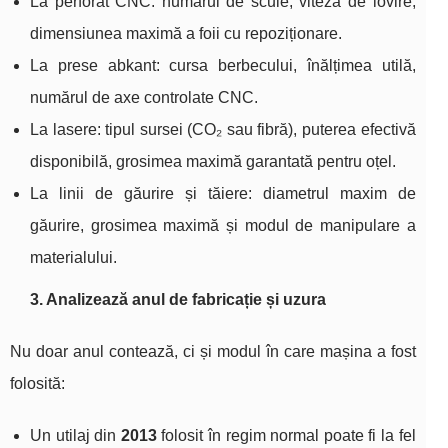
La perforat CNC: numărul de scule, viteza de lovire,
dimensiunea maximă a foii cu repoziționare.
La prese abkant: cursa berbecului, înălțimea utilă,
numărul de axe controlate CNC.
La lasere: tipul sursei (CO₂ sau fibră), puterea efectivă
disponibilă, grosimea maximă garantată pentru oțel.
La linii de găurire și tăiere: diametrul maxim de
găurire, grosimea maximă și modul de manipulare a
materialului.
3. Analizează anul de fabricație și uzura
Nu doar anul contează, ci și modul în care mașina a fost
folosită:
Un utilaj din
2013
folosit în regim normal poate fi la fel