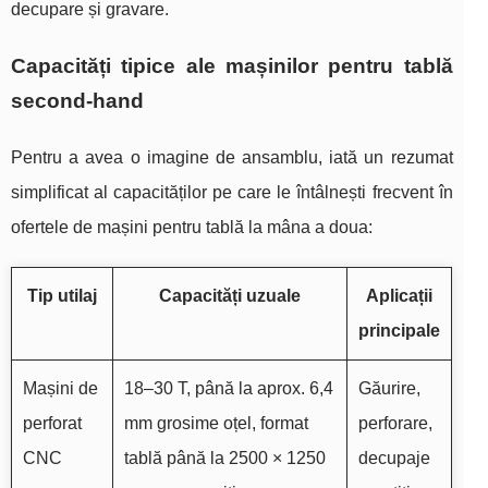
decupare și gravare.
Capacități tipice ale mașinilor pentru tablă
second‑hand
Pentru a avea o imagine de ansamblu, iată un rezumat
simplificat al capacităților pe care le întâlnești frecvent în
ofertele de mașini pentru tablă la mâna a doua:
Tip utilaj
Capacități uzuale
Aplicații
principale
Mașini de
18–30 T, până la aprox. 6,4
Găurire,
perforat
mm grosime oțel, format
perforare,
CNC
tablă până la 2500 × 1250
decupaje