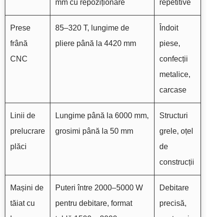
mm cu repoziționare
repetitive
Prese
85–320 T, lungime de
Îndoit
frână
pliere până la 4420 mm
piese,
CNC
confecții
metalice,
carcase
Linii de
Lungime până la 6000 mm,
Structuri
prelucrare
grosimi până la 50 mm
grele, oțel
plăci
de
construcții
Mașini de
Puteri între 2000–5000 W
Debitare
tăiat cu
pentru debitare, format
precisă,