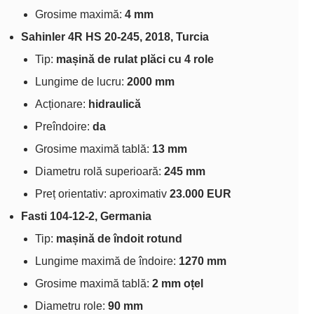
Grosime maximă:
4 mm
Sahinler 4R HS 20‑245, 2018, Turcia
Tip:
mașină de rulat plăci cu 4 role
Lungime de lucru:
2000 mm
Acționare:
hidraulică
Preîndoire:
da
Grosime maximă tablă:
13 mm
Diametru rolă superioară:
245 mm
Preț orientativ: aproximativ
23.000 EUR
Fasti 104‑12‑2, Germania
Tip:
mașină de îndoit rotund
Lungime maximă de îndoire:
1270 mm
Grosime maximă tablă:
2 mm oțel
Diametru role:
90 mm