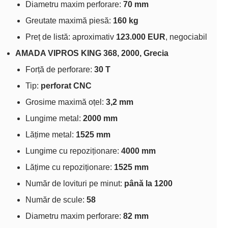
Diametru maxim perforare:
70 mm
Greutate maximă piesă:
160 kg
Preț de listă: aproximativ
123.000 EUR
, negociabil
AMADA VIPROS KING 368, 2000, Grecia
Forță de perforare:
30 T
Tip:
perforat CNC
Grosime maximă oțel:
3,2 mm
Lungime metal:
2000 mm
Lățime metal:
1525 mm
Lungime cu repoziționare:
4000 mm
Lățime cu repoziționare:
1525 mm
Număr de lovituri pe minut:
până la 1200
Număr de scule:
58
Diametru maxim perforare:
82 mm