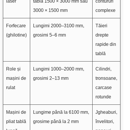
laser
tablă 1500 × 3000 mm sau
contururi
3000 × 1500 mm
complexe
Forfecare
Lungimi 2000–3100 mm,
Tăieri
(ghilotine)
grosimi 5–6 mm
drepte
rapide din
tablă
Role și
Lungimi 1000–2000 mm,
Cilindri,
mașini de
grosimi 2–13 mm
tronsoane,
rulat
carcase
rotunde
Mașini de
Lungime până la 6100 mm,
Jgheaburi,
pliat tablă
grosime până la 2 mm
învelitori,